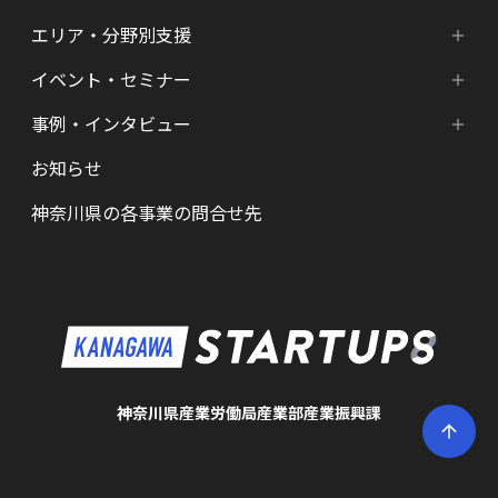
エリア・分野別支援
成長ステージ・ニーズ別支援
HATSU-SHINKANAGAWA
イベント・セミナー
エリア・分野別支援
起業準備期支援（アイデア段階）
HATSU起業家支援プログラム
事例・インタビュー
新着情報
HATSU-SHIN の支援拠点
シード期支援（事業創出段階）
SHINみなとみらい
お知らせ
インタビュー（一覧）
カレンダー
県内の支援拠点・コミュニティー
アーリー期支援（事業拡大段階）
HATSU 鎌倉
神奈川県の各事業の問合せ先
特区制度（国家戦略特区等）
資金調達サポート
AGORA Hon-atsugi
ヘルスケア・未病
助成金・補助金など支援情報
ARUYO ODAWARA
ロボット産業・宇宙関連産業
メンター・サポーターの紹介
KID
KSAP
神奈川県産業労働局産業部産業振興課
BAK・YAK
かなエール