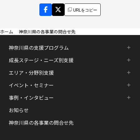
URLをコピー
神奈川県の各事業の問合せ先
神奈川県の支援プログラム
成長ステージ・ニーズ別支援
神奈川県の支援プログラム
エリア・分野別支援
成長ステージ・ニーズ別支援
HATSU-SHINKANAGAWA
イベント・セミナー
エリア・分野別支援
起業準備期支援（アイデア段階）
HATSU起業家支援プログラム
事例・インタビュー
新着情報
HATSU-SHIN の支援拠点
シード期支援（事業創出段階）
SHINみなとみらい
お知らせ
インタビュー（一覧）
カレンダー
県内の支援拠点・コミュニティー
アーリー期支援（事業拡大段階）
HATSU 鎌倉
神奈川県の各事業の問合せ先
特区制度（国家戦略特区等）
資金調達サポート
AGORA Hon-atsugi