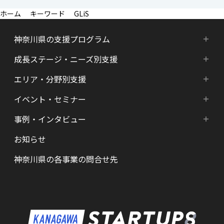
キーワード
GLiS
神奈川県の支援プログラム
成長ステージ・ニーズ別支援
神奈川県の支援プログラム
エリア・分野別支援
成長ステージ・ニーズ別支援
HATSU-SHINKANAGAWA
イベント・セミナー
エリア・分野別支援
起業準備期支援（アイデア段階）
HATSU起業家支援プログラム
事例・インタビュー
新着情報
HATSU-SHIN の支援拠点
シード期支援（事業創出段階）
SHINみなとみらい
お知らせ
インタビュー（一覧）
カレンダー
県内の支援拠点・コミュニティー
アーリー期支援（事業拡大段階）
HATSU 鎌倉
神奈川県の各事業の問合せ先
特区制度（国家戦略特区等）
資金調達サポート
AGORA Hon-atsugi
ヘルスケア・未病
助成金・補助金など支援情報
ARUYO ODAWARA
ロボット産業・宇宙関連産業
メンター・サポーターの紹介
KID