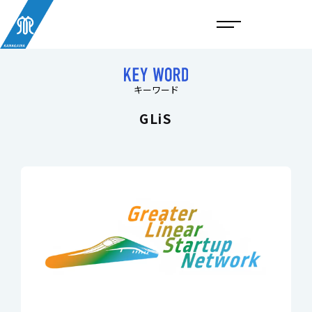
メ
イ
ン
コ
ン
キーワード
テ
ン
GLiS
ツ
へ
ス
キ
ッ
プ