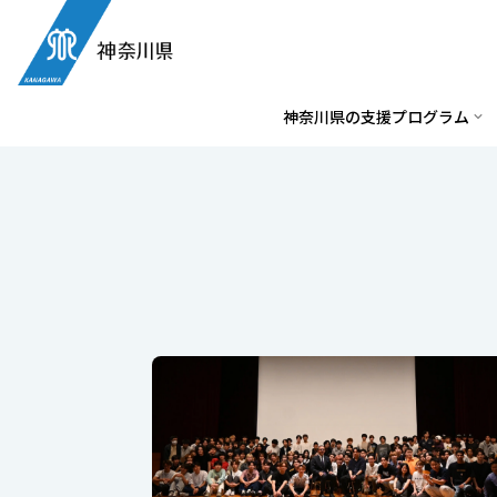
メ
イ
ン
コ
神奈川県の支援プログラム
ン
テ
ン
ツ
へ
ス
キ
ッ
プ