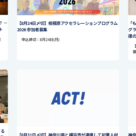
 －
【8月24日〆切】相模原アクセラレーションプログラム
「
ト
2026 参加者募集
グラ
援
支
申込締切：8月24日(月)
する
【8月31日〆切】神奈川県と横浜市が連携して起業人材
神