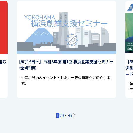
組む
【6月19日〜】令和8年度 第1回 横浜創業支援セミナー
【5
（全4日間）
決型
ー
神奈川県内のイベント・セミナー等の情報をご紹介しま
す。
1
2
3
…
6
