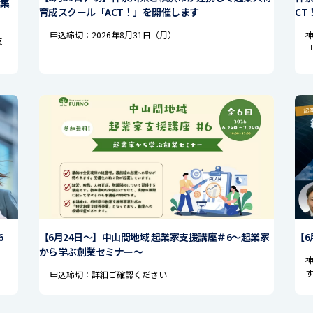
集
育成スクール「ACT！」を開催します
CT
申込締切：2026年8月31日（月）
支
6
【6月24日〜】中山間地域 起業家支援講座＃6〜起業家
【6
から学ぶ創業セミナー〜
申込締切：詳細ご確認ください