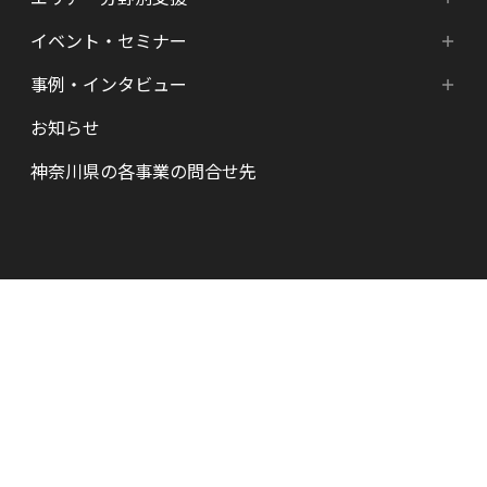
成長ステージ・ニーズ別支援
HATSU-SHINKANAGAWA
イベント・セミナー
エリア・分野別支援
起業準備期支援（アイデア段階）
HATSU起業家支援プログラム
事例・インタビュー
新着情報
HATSU-SHIN の支援拠点
シード期支援（事業創出段階）
SHINみなとみらい
お知らせ
インタビュー（一覧）
カレンダー
県内の支援拠点・コミュニティー
アーリー期支援（事業拡大段階）
HATSU 鎌倉
神奈川県の各事業の問合せ先
特区制度（国家戦略特区等）
資金調達サポート
AGORA Hon-atsugi
ヘルスケア・未病
助成金・補助金など支援情報
ARUYO ODAWARA
ロボット産業・宇宙関連産業
メンター・サポーターの紹介
KID
KSAP
神奈川県産業労働局産業部産業振興課
BAK・YAK
かなエール
© 2026 Kanagawa Prefectural Government. All rights reserved.
#キクスタ