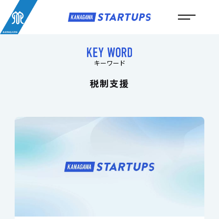
メ
イ
ン
コ
ン
キーワード
テ
ン
税制支援
ツ
へ
ス
キ
ッ
プ