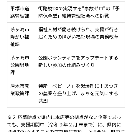
平塚市道
街路樹DXで実現する“事故ゼロ”の「予
路管理課
防保全型」維持管理社会への挑戦
茅ヶ崎市
福祉人材が働き続けられ、支援が行き
障がい福
届くための障がい福祉現場の業務改革
祉課
茅ヶ崎市
公園ボランティアをアップデートする
公園緑地
新しい参加の仕組みづくり
課
厚木市農
特産「ペピーノ」を起爆剤に！あつぎ
業政策課
の農業を盛り上げ、まちを元気にする
共創
※２ 応募時点で県内に本店等の拠点がない企業であっ
ても、支援期間中（令和９年２月 末まで）に、県内に
拠点を設立することを応募時に誓約した場合は、県内に