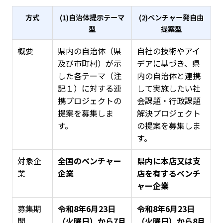
方式
(1)自治体提示テーマ
(2)ベンチャー発自由
型
提案型
概要
県内の自治体（県
自社の技術やアイ
及び市町村）が示
デアに基づき、県
した各テーマ（注
内の自治体と連携
記１）に対する連
して実施したい社
携プロジェクトの
会課題・行政課題
提案を募集しま
解決プロジェクト
す。
の提案を募集しま
す。
対象企
全国のベンチャー
県内に本店又は支
業
企業
店を有するベンチ
ャー企業
募集期
令和8年6月23日
令和8年6月23日
間
（火曜日）から7月
（火曜日）から8月