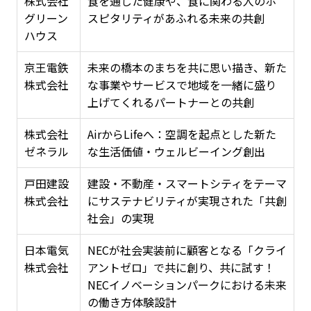
株式会社
食を通した健康や、食に関わる人のホ
グリーン
スピタリティがあふれる未来の共創
ハウス
京王電鉄
未来の橋本のまちを共に思い描き、新た
株式会社
な事業やサービスで地域を一緒に盛り
上げてくれるパートナーとの共創
株式会社
AirからLifeへ：空調を起点とした新た
ゼネラル
な生活価値・ウェルビーイング創出
戸田建設
建設・不動産・スマートシティをテーマ
株式会社
にサステナビリティが実現された「共創
社会」の実現
日本電気
NECが社会実装前に顧客となる「クライ
株式会社
アントゼロ」で共に創り、共に試す！
NECイノベーションパークにおける未来
の働き方体験設計