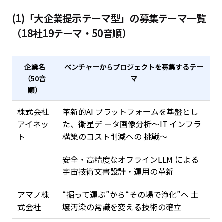
(1)「大企業提示テーマ型」の募集テーマ一覧
（18社19テーマ・50音順）
企業名
ベンチャーからプロジェクトを募集するテー
（50音
マ
順）
株式会社
革新的AI プラットフォームを基盤とし
アイネッ
た、衛星デ ータ画像分析～IT インフラ
ト
構築のコスト削減への 挑戦～
安全・高精度なオフラインLLM による
宇宙技術文書設計・運用の革新
アマノ株
“掘って運ぶ”から“その場で浄化”へ 土
式会社
壌汚染の常識を変える技術の確立