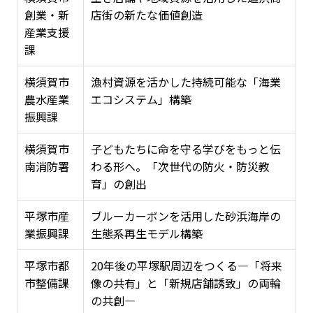
創業・新
店街の新たな価値創造
産業支援
課
横須賀市
漁村資源を活かした持続可能な「海業
農水産業
エコシステム」構築
振興課
横須賀市
子どもたちに命を守る学びをもっと伝
南消防署
わる形へ。「次世代の防火・防災教
育」の創出
平塚市産
ブルーカーボンを活用した砂浜海岸の
業振興課
生態系再生モデル構築
平塚市都
20年後の平塚駅周辺をつくる―「将来
市整備課
像の共有」と「新規店舗誘致」の両輪
の共創―