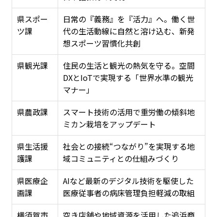
県スポー
日常の『義務』を『活力』へ。働く世
ツ課
代の生活動線に自然と溶け込む、新発
想スポーツ習慣化共創
県観光課
住民の生活と観光の熱気を守る。空間
DXとIoTで実現する「世界水準の観光
マナー」
県農政課
スマート技術の活用で重労働の傾斜地
ミカン栽培をアップデート
県生活援
社会との接続“つながり”を実現する地
護課
域コミュニティとの仕組みづくり
県医療企
AIなど最新のデジタル技術を駆使した
画課
医療従事者の病床管理負担軽減の取組
横須賀市
空き店舗や地域資源を活用した追浜商