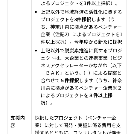
よるプロジェクトを3件以上採択）。
上記以外で地域経済の活性化に資する
プロジェクトを
3件採択
します（う
ち、神奈川県に拠点があるベンチャー
企業（注記2）によるプロジェクトを1
件以上採択）。
今年度から新たに採択
上記
以外で脱炭素推進に資するプロジ
ェクトは、
大企業との連携事業
（ビジ
ネスアクセラレーターかながわ（以下
「ＢＡＫ」という。））
による提案と
合わせて
５件採択
します
（うち、神奈
川県に拠点があるベンチャー企業
※２
によるプロジェクトを
３件以上採
択
）
。
支援内
採択したプロジェクト（ベンチャー企
容
業）に対して開発・実証に係る費用を支
援するとともに、コンサルタントが伴走