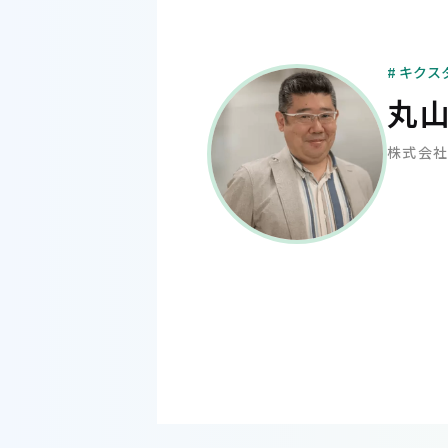
# キクス
丸山
株式会社