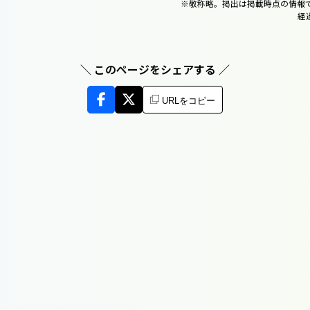
※敬称略。掲出は掲載時点の情報
経
＼ このページをシェアする ／
URLをコピー