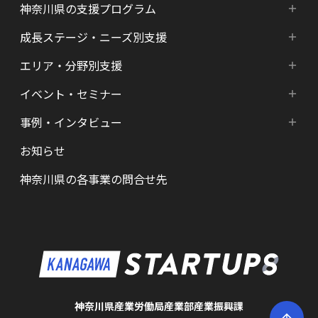
神奈川県の支援プログラム
成長ステージ・ニーズ別支援
神奈川県の支援プログラム
エリア・分野別支援
成長ステージ・ニーズ別支援
HATSU-SHINKANAGAWA
イベント・セミナー
エリア・分野別支援
起業準備期支援（アイデア段階）
HATSU起業家支援プログラム
事例・インタビュー
新着情報
HATSU-SHIN の支援拠点
シード期支援（事業創出段階）
SHINみなとみらい
お知らせ
インタビュー（一覧）
カレンダー
県内の支援拠点・コミュニティー
アーリー期支援（事業拡大段階）
HATSU 鎌倉
神奈川県の各事業の問合せ先
特区制度（国家戦略特区等）
資金調達サポート
AGORA Hon-atsugi
ヘルスケア・未病
助成金・補助金など支援情報
ARUYO ODAWARA
ロボット産業・宇宙関連産業
メンター・サポーターの紹介
KID
KSAP
神奈川県産業労働局産業部産業振興課