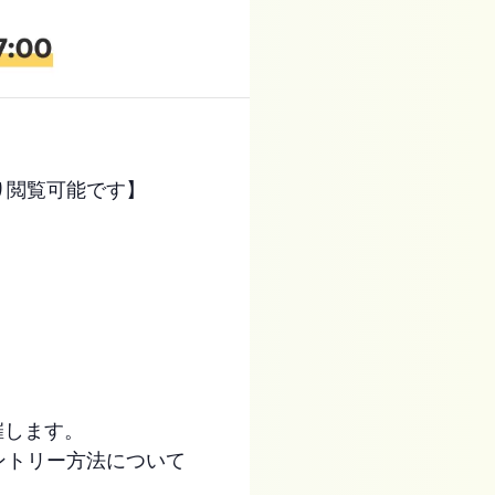
り閲覧可能です】
催します。
ントリー方法について