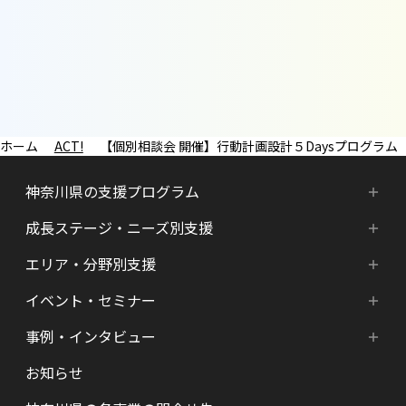
ACT!
【個別相談会 開催】行動計画設計５Daysプログラム
神奈川県の支援プログラム
成長ステージ・ニーズ別支援
神奈川県の支援プログラム
エリア・分野別支援
成長ステージ・ニーズ別支援
HATSU-SHINKANAGAWA
イベント・セミナー
エリア・分野別支援
起業準備期支援（アイデア段階）
HATSU起業家支援プログラム
事例・インタビュー
新着情報
HATSU-SHIN の支援拠点
シード期支援（事業創出段階）
SHINみなとみらい
お知らせ
インタビュー（一覧）
カレンダー
県内の支援拠点・コミュニティー
アーリー期支援（事業拡大段階）
HATSU 鎌倉