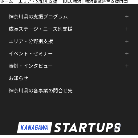
エリア・分野別支援
IDEC横浜 | 横浜企業経営支援財団
神奈川県の支援プログラム
成長ステージ・ニーズ別支援
神奈川県の支援プログラム
エリア・分野別支援
成長ステージ・ニーズ別支援
HATSU-SHINKANAGAWA
イベント・セミナー
エリア・分野別支援
起業準備期支援（アイデア段階）
HATSU起業家支援プログラム
事例・インタビュー
新着情報
HATSU-SHIN の支援拠点
シード期支援（事業創出段階）
SHINみなとみらい
お知らせ
インタビュー（一覧）
カレンダー
県内の支援拠点・コミュニティー
アーリー期支援（事業拡大段階）
HATSU 鎌倉
神奈川県の各事業の問合せ先
特区制度（国家戦略特区等）
資金調達サポート
AGORA Hon-atsugi
ヘルスケア・未病
助成金・補助金など支援情報
ARUYO ODAWARA
ロボット産業・宇宙関連産業
メンター・サポーターの紹介
KID