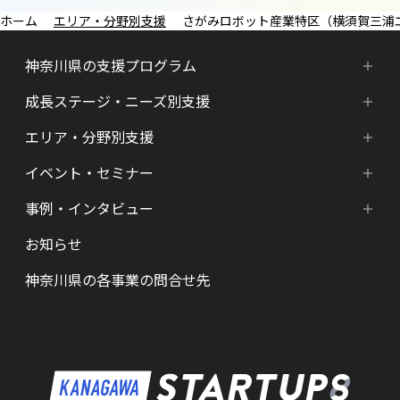
エリア・分野別支援
さがみロボット産業特区（横須賀三浦
神奈川県の支援プログラム
成長ステージ・ニーズ別支援
神奈川県の支援プログラム
エリア・分野別支援
成長ステージ・ニーズ別支援
HATSU-SHINKANAGAWA
イベント・セミナー
エリア・分野別支援
起業準備期支援（アイデア段階）
HATSU起業家支援プログラム
事例・インタビュー
新着情報
HATSU-SHIN の支援拠点
シード期支援（事業創出段階）
SHINみなとみらい
お知らせ
インタビュー（一覧）
カレンダー
県内の支援拠点・コミュニティー
アーリー期支援（事業拡大段階）
HATSU 鎌倉
神奈川県の各事業の問合せ先
特区制度（国家戦略特区等）
資金調達サポート
AGORA Hon-atsugi
ヘルスケア・未病
助成金・補助金など支援情報
ARUYO ODAWARA
ロボット産業・宇宙関連産業
メンター・サポーターの紹介
KID