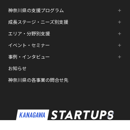
神奈川県の支援プログラム
成長ステージ・ニーズ別支援
神奈川県の支援プログラム
エリア・分野別支援
成長ステージ・ニーズ別支援
HATSU-SHINKANAGAWA
イベント・セミナー
エリア・分野別支援
起業準備期支援（アイデア段階）
HATSU起業家支援プログラム
事例・インタビュー
新着情報
HATSU-SHIN の支援拠点
シード期支援（事業創出段階）
SHINみなとみらい
お知らせ
インタビュー（一覧）
カレンダー
県内の支援拠点・コミュニティー
アーリー期支援（事業拡大段階）
HATSU 鎌倉
神奈川県の各事業の問合せ先
特区制度（国家戦略特区等）
資金調達サポート
AGORA Hon-atsugi
ヘルスケア・未病
助成金・補助金など支援情報
ARUYO ODAWARA
ロボット産業・宇宙関連産業
メンター・サポーターの紹介
KID
KSAP