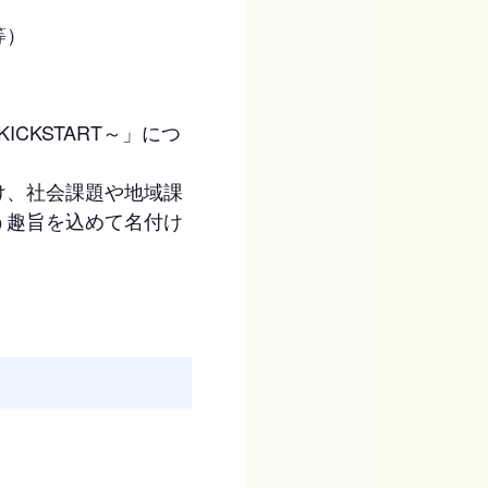
等）
CKSTART～」につ
け、社会課題や地域課
う趣旨を込めて名付け