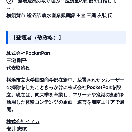
⑦「藻場造成の取り組み～漁獲量の回復を目指して
～」
横須賀市 経済部 農水産業振興課 主査 三縄 友弘 氏
【登壇者（敬称略）】
株式会社PocketPort
三宅 剛平
代表取締役
横浜市立大学国際商学部在籍中、放置されたクルーザー
の掃除をしたこときっかけに株式会社PocketPortを設
立。現在は、同大学を卒業し、マリーナや漁港の船舶を
活用した体験コンテンツの企画・運営を湘南エリアで展
開。
株式会社イノカ
安井 志穂