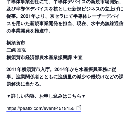
半導体事業会社にて、半導体デバイスの新規市場開拓、
及び半導体デバイスを核とした新規ビジネスの立上げに
従事。2021年より、京セラにて半導体レーザーデバイ
スを用いた新規事業開発を担当、現在、水中光無線通信
の事業開発を推進中。
横須賀市
三縄 友弘
横須賀市経済部農水産業振興課 主査
2011年横須賀市入庁。2014年から水産振興業務に従
事。漁業関係者とともに漁獲量の減少や磯焼けなどの課
題解決に当たる。
▼詳しい内容、お申し込みはこちら▼
https://peatix.com/event/4518155