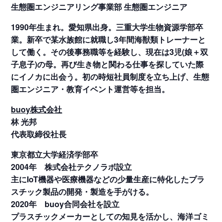
生態圏エンジニアリング事業部 生態圏エンジニア
1990年生まれ。愛知県出身。三重大学生物資源学部卒
業。新卒で某水族館に就職し3年間海獣類トレーナーと
して働く。その後事務職等を経験し、現在は3児(娘＋双
子息子)の母。再び生き物と関わる仕事を探していた際
にイノカに出会う。初の時短社員制度を立ち上げ、生態
圏エンジニア・教育イベント運営等を担当。
buoy株式会社
林 光邦
代表取締役社長
東京都立大学経済学部卒
2004年 株式会社テクノラボ設立
主にIoT機器や医療機器などの少量生産に特化したプラ
スチック製品の開発・製造を手がける。
2020年 buoy合同会社を設立
プラスチックメーカーとしての知見を活かし、海洋ゴミ