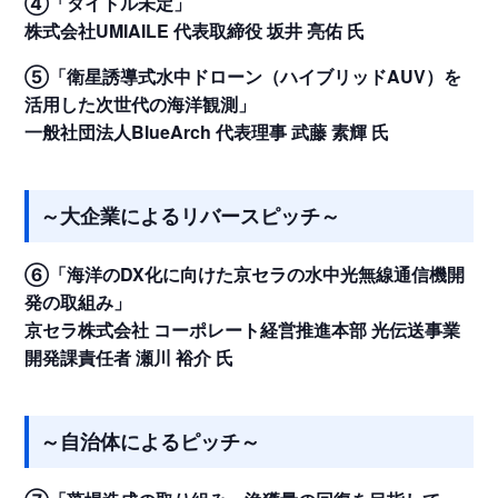
④「タイトル未定」
株式会社UMIAILE 代表取締役 坂井 亮佑 氏
⑤「衛星誘導式水中ドローン（ハイブリッドAUV）を
活用した次世代の海洋観測」
一般社団法人BlueArch 代表理事 武藤 素輝 氏
～大企業によるリバースピッチ～
⑥「海洋のDX化に向けた京セラの水中光無線通信機開
発の取組み」
京セラ株式会社 コーポレート経営推進本部 光伝送事業
開発課責任者 瀬川 裕介 氏
～自治体によるピッチ～