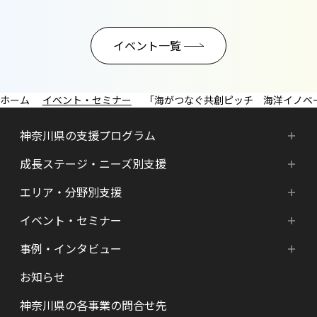
イベント一覧
イベント・セミナー
「海がつなぐ共創ピッチ 海洋イノベーション最
神奈川県の支援プログラム
成長ステージ・ニーズ別支援
神奈川県の支援プログラム
エリア・分野別支援
成長ステージ・ニーズ別支援
HATSU-SHINKANAGAWA
イベント・セミナー
エリア・分野別支援
起業準備期支援（アイデア段階）
HATSU起業家支援プログラム
事例・インタビュー
新着情報
HATSU-SHIN の支援拠点
シード期支援（事業創出段階）
SHINみなとみらい
お知らせ
インタビュー（一覧）
カレンダー
県内の支援拠点・コミュニティー
アーリー期支援（事業拡大段階）
HATSU 鎌倉
神奈川県の各事業の問合せ先
特区制度（国家戦略特区等）