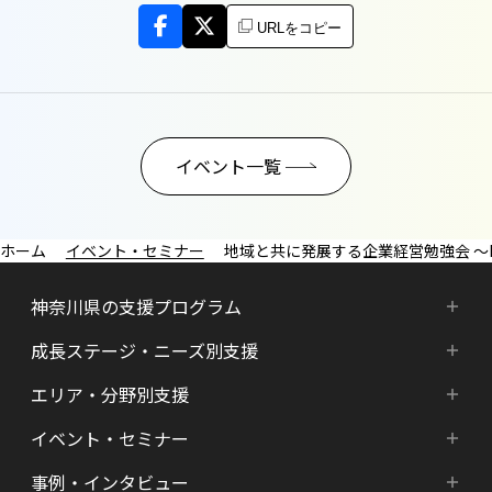
URLをコピー
イベント一覧
イベント・セミナー
地域と共に発展する企業経営勉強会 〜B 
神奈川県の支援プログラム
成長ステージ・ニーズ別支援
神奈川県の支援プログラム
エリア・分野別支援
成長ステージ・ニーズ別支援
HATSU-SHINKANAGAWA
イベント・セミナー
エリア・分野別支援
起業準備期支援（アイデア段階）
HATSU起業家支援プログラム
事例・インタビュー
新着情報
HATSU-SHIN の支援拠点