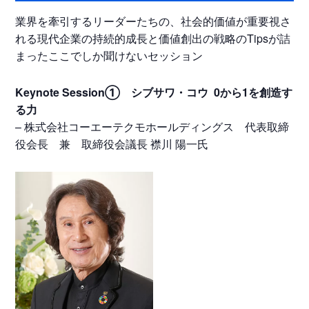
業界を牽引するリーダーたちの、社会的価値が重要視さ
れる現代企業の持続的成長と価値創出の戦略のTipsが詰
まったここでしか聞けないセッション
Keynote Session① シブサワ・コウ 0から1を創造す
る力
– 株式会社コーエーテクモホールディングス 代表取締
役会長 兼 取締役会議長 襟川 陽一氏