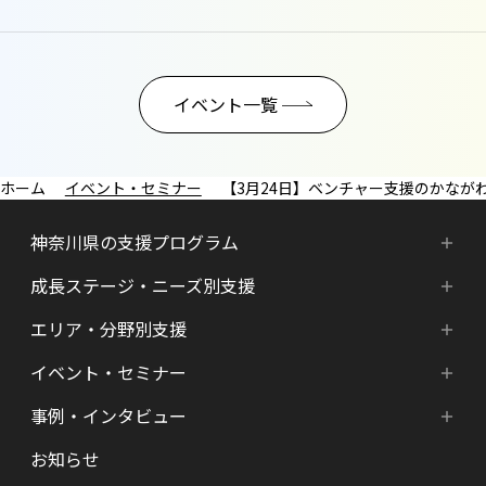
イベント一覧
イベント・セミナー
【3月24日】ベンチャー支援のかながわモデル
神奈川県の支援プログラム
成長ステージ・ニーズ別支援
神奈川県の支援プログラム
エリア・分野別支援
成長ステージ・ニーズ別支援
HATSU-SHINKANAGAWA
イベント・セミナー
エリア・分野別支援
起業準備期支援（アイデア段階）
HATSU起業家支援プログラム
事例・インタビュー
新着情報
HATSU-SHIN の支援拠点
シード期支援（事業創出段階）
SHINみなとみらい
お知らせ
インタビュー（一覧）
カレンダー
県内の支援拠点・コミュニティー
アーリー期支援（事業拡大段階）
HATSU 鎌倉