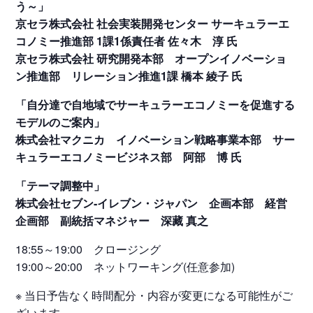
う～」
京セラ株式会社 社会実装開発センター サーキュラーエ
コノミー推進部 1課1係責任者 佐々木 淳 氏
京セラ株式会社 研究開発本部 オープンイノベーショ
ン推進部 リレーション推進1課 橋本 綾子 氏
「自分達で自地域でサーキュラーエコノミーを促進する
モデルのご案内」
株式会社マクニカ イノベーション戦略事業本部 サー
キュラーエコノミービジネス部 阿部 博 氏
「テーマ調整中」
株式会社セブン‐イレブン・ジャパン 企画本部 経営
企画部 副統括マネジャー 深藏 真之
18:55～19:00 クロージング
19:00～20:00 ネットワーキング(任意参加)
※ 当日予告なく時間配分・内容が変更になる可能性がご
ざいます。