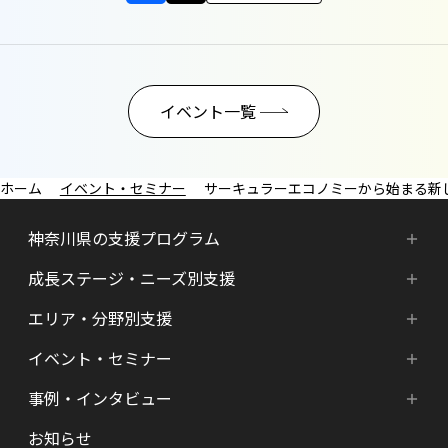
イベント一覧
イベント・セミナー
サーキュラーエコノミーから始まる新しいビジネ
神奈川県の支援プログラム
成長ステージ・ニーズ別支援
神奈川県の支援プログラム
エリア・分野別支援
成長ステージ・ニーズ別支援
HATSU-SHINKANAGAWA
イベント・セミナー
エリア・分野別支援
起業準備期支援（アイデア段階）
HATSU起業家支援プログラム
事例・インタビュー
新着情報
HATSU-SHIN の支援拠点
シード期支援（事業創出段階）
SHINみなとみらい
お知らせ
インタビュー（一覧）
カレンダー