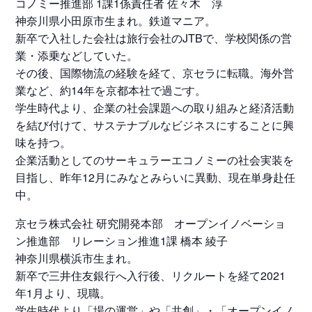
コノミー推進部 1課1係責任者 佐々木 淳
神奈川県小田原市生まれ。鉄道マニア。
新卒で入社した会社は旅行会社のJTBで、学校関係の営
業・添乗などしていた。
その後、国際物流の経験を経て、京セラに転職。海外営
業など、約14年を京都本社で過ごす。
学生時代より、企業の社会課題への取り組みと経済活動
を結び付けて、サステナブルなビジネスにすることに興
味を持つ。
企業活動としてのサーキュラーエコノミーの社会実装を
目指し、昨年12月にみなとみらいに異動、現在単身赴任
中。
京セラ株式会社 研究開発本部 オープンイノベーショ
ン推進部 リレーション推進1課 橋本 綾子
神奈川県横浜市生まれ。
新卒で三井住友銀行へ入行後、リクルートを経て2021
年1月より、現職。
学生時代より「場の運営」や「共創」・「オープンイノ