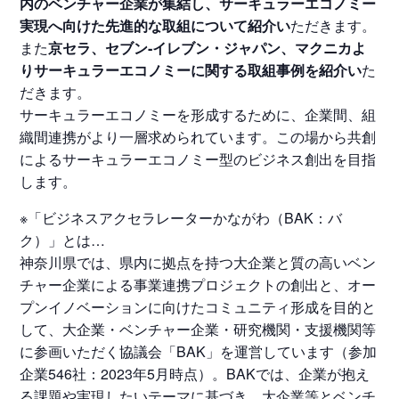
内のベンチャー企業が集結し、サーキュラーエコノミー
実現へ向けた先進的な取組について紹介い
ただきます。
また
京セラ、セブン‐イレブン・ジャパン、マクニカよ
りサーキュラーエコノミーに関する取組事例を紹介い
た
だきます。
サーキュラーエコノミーを形成するために、企業間、組
織間連携がより一層求められています。この場から共創
によるサーキュラーエコノミー型のビジネス創出を目指
します。
※「ビジネスアクセラレーターかながわ（BAK：バ
ク）」とは…
神奈川県では、県内に拠点を持つ大企業と質の高いベン
チャー企業による事業連携プロジェクトの創出と、オー
プンイノベーションに向けたコミュニティ形成を目的と
して、大企業・ベンチャー企業・研究機関・支援機関等
に参画いただく協議会「BAK」を運営しています（参加
企業546社：2023年5月時点）。BAKでは、企業が抱え
る課題や実現したいテーマに基づき、大企業等とベンチ