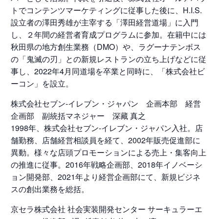
トでコンテンツマーケティングに従事した後に、H.I.S.
設立者の澤田秀雄が主宰する「澤田経営道場」に入門
し、２年間の経営者育成プログラムに参加。在籍中には
秋田県の地方創生業務（DMO）や、ラグーナテンボス
の「鬼滅の刃」との新規レストランの立ち上げなどに従
事し、2022年4月同道場を卒業と同時に、「株式会社ビ
ーコン」を設立。
株式会社セブン‐イレブン・ジャパン 企画本部 経営
企画部 副統括マネジャー 深藏 真之
1998年、株式会社セブン‐イレブン・ジャパン入社。店
舗勤務、店舗経営相談員を経て、2002年販売促進部に
異動。様々な店頭プロモーションによる売上・集客向上
の推進に従事。2016年戦略企画部、2018年イノベーシ
ョン開発部、2021年より経営企画部にて、新規ビジネ
スの創出業務を総括。
京セラ株式会社 社会実装開発センター サーキュラーエ