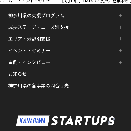
イベント・セミナー
【3月19日】HATSU３拠点／起業家
神奈川県の支援プログラム
成長ステージ・ニーズ別支援
神奈川県の支援プログラム
エリア・分野別支援
成長ステージ・ニーズ別支援
HATSU-SHINKANAGAWA
イベント・セミナー
エリア・分野別支援
起業準備期支援（アイデア段階）
HATSU起業家支援プログラム
事例・インタビュー
新着情報
HATSU-SHIN の支援拠点
シード期支援（事業創出段階）
SHINみなとみらい
お知らせ
インタビュー（一覧）
カレンダー
県内の支援拠点・コミュニティー
アーリー期支援（事業拡大段階）
HATSU 鎌倉
神奈川県の各事業の問合せ先
特区制度（国家戦略特区等）
資金調達サポート
AGORA Hon-atsugi
ヘルスケア・未病
助成金・補助金など支援情報
ARUYO ODAWARA
ロボット産業・宇宙関連産業
メンター・サポーターの紹介
KID