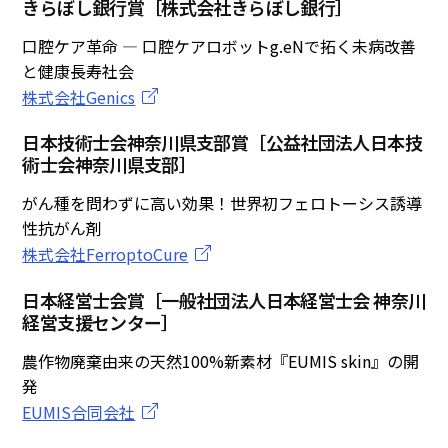
きらぼし銀行賞［株式会社きらぼし銀行］
口腔ケア革命 ― 口腔ケアロボットg.eNで拓く未病改善
と健康長寿社会
株式会社Genics
日本技術士会神奈川県支部賞［公益社団法人日本技
術士会神奈川県支部］
がん種を問わずに高い効果！世界初フェロトーシス誘導
性抗がん剤
株式会社FerroptoCure
日本経営士会賞［一般社団法人日本経営士会 神奈川
経営支援センター］
農作物廃棄由来の天然100%新素材『EUMIS skin』の開
発
EUMIS合同会社