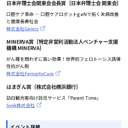
日本弁理士会関東会会長賞［日本弁理士会 関東会］
口腔ケア革命 ― 口腔ケアロボットg.eNで拓く未病改善
と健康長寿社会
株式会社Genics
MINERVA賞［特定非営利活動法人ベンチャー支援
機構 MINERVA］
がん種を問わずに高い効果！世界初フェロトーシス誘導
性抗がん剤
株式会社FerroptoCure
はまぎん賞［株式会社横浜銀行］
訪日観光客向け託児サービス「Parent Time」
Synk株式会社
イベント詳細