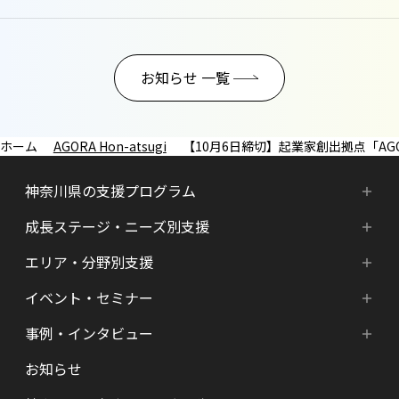
お知らせ 一覧
AGORA Hon-atsugi
【10月6日締切】起業家創出拠点「AGO
神奈川県の支援プログラム
成長ステージ・ニーズ別支援
神奈川県の支援プログラム
エリア・分野別支援
成長ステージ・ニーズ別支援
HATSU-SHINKANAGAWA
イベント・セミナー
エリア・分野別支援
起業準備期支援（アイデア段階）
HATSU起業家支援プログラム
事例・インタビュー
新着情報
HATSU-SHIN の支援拠点
シード期支援（事業創出段階）
SHINみなとみらい
お知らせ
インタビュー（一覧）
カレンダー
県内の支援拠点・コミュニティー
アーリー期支援（事業拡大段階）
HATSU 鎌倉