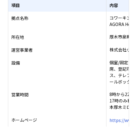
項目
内容
コワーキング
拠点名称
AGORA Hon-a
厚木市泉町1-
所在地
株式会社小田
運営事業者
個室/固定ブー
設備
席、登記可、
ス、テレフォー
ールボックス
8時から22時
営業時間
17時のみ利用
本厚木ミロー
ホームページ
https://www.