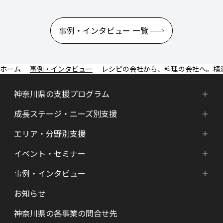
事例・インタビュー 一覧
事例・インタビュー
レシピの会社から、料理の会社へ。横
神奈川県の支援プログラム
成長ステージ・ニーズ別支援
神奈川県の支援プログラム
エリア・分野別支援
成長ステージ・ニーズ別支援
HATSU-SHINKANAGAWA
イベント・セミナー
エリア・分野別支援
起業準備期支援（アイデア段階）
HATSU起業家支援プログラム
事例・インタビュー
新着情報
HATSU-SHIN の支援拠点
シード期支援（事業創出段階）
SHINみなとみらい
お知らせ
インタビュー（一覧）
カレンダー
県内の支援拠点・コミュニティー
アーリー期支援（事業拡大段階）
HATSU 鎌倉
神奈川県の各事業の問合せ先
特区制度（国家戦略特区等）