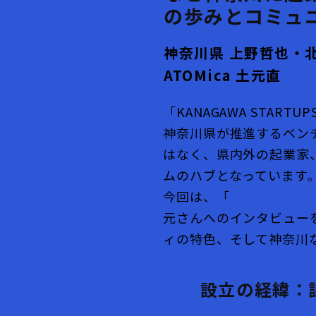
の歩みとコミュ
神奈川県 上野哲也・
ATOMica 土元直
「KANAGAWA STAR
神奈川県が推進するベン
はなく、県内外の起業家
ムのハブとなっています
今回は、「
SHINみなと
元さんへのインタビュー
ィの特色、そして神奈川
設立の経緯：