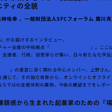
ニティの全貌
北林佑幸 、一般財団法人SFCフォーラム 廣川
TUPS」がお届けするインタビュー。
チャー支援の中核拠点「
SHINみなとみらい
」。ここ
、支援者、行政、投資家らが集い、日々新たな化学反
。
みらい
」の運営に深く関わる中心メンバー、上野さん
を通じて、その設立背景から、オンラインとオフライ
ならではの支援体制の裏側、今後の展望までをレポー
課題感から生まれた起業家のための「