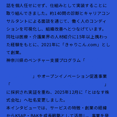
話を個人任せにせず、仕組みとして実装することに
取り組んできました。約140問の診断とキャリアコン
サルタントによる面談を通じて、働く人のコンディ
ションを可視化し、組織改善へとつなげています。
同社は医療・介護業界の人材紹介に15年以上携わっ
た経験をもとに、2021年に「きゃりこん.com」とし
て創業。
神奈川県のベンチャー支援プログラム「
かながわ・
スタートアップ・アクセラレーションプログラム
（KSAP）
」やオープンイノベーション促進事業
「
ビジネスアクセラレーターかながわ（BAK）
」
に採択され実証を重ね、2025年12月に「とはなす株
式会社」へ社名変更しました。
本インタビューでは、サービスの特徴・創業の経緯
からKSAP・BAKを成長戦略として活用し、事業を発