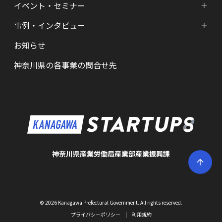
イベント・セミナー
エリア・分野別支援
起業準備期支援（アイデア段階）
HATSU起業家支援プログラム
事例・インタビュー
新着情報
HATSU-SHIN の支援拠点
シード期支援（事業創出段階）
SHINみなとみらい
お知らせ
インタビュー（一覧）
カレンダー
県内の支援拠点・コミュニティー
アーリー期支援（事業拡大段階）
HATSU 鎌倉
神奈川県の各事業の問合せ先
特区制度（国家戦略特区等）
資金調達サポート
AGORA Hon-atsugi
ヘルスケア・未病
助成金・補助金など支援情報
ARUYO ODAWARA
ロボット産業・宇宙関連産業
メンター・サポーターの紹介
KID
KSAP
神奈川県産業労働局産業部産業振興課
BAK・YAK
かなエール
© 2026 Kanagawa Prefectural Government. All rights reserved.
#キクスタ
プライバシーポリシー
|
利用規約