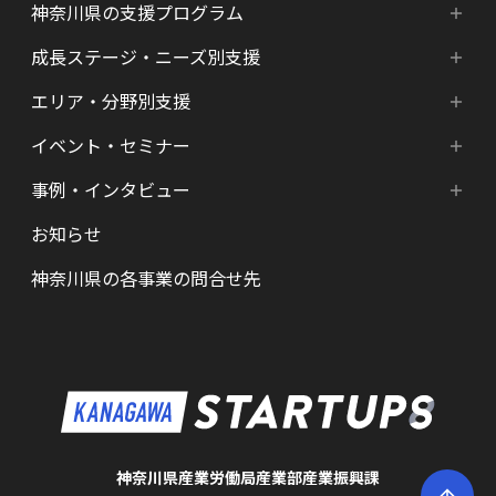
神奈川県の支援プログラム
成長ステージ・ニーズ別支援
神奈川県の支援プログラム
エリア・分野別支援
成長ステージ・ニーズ別支援
HATSU-SHINKANAGAWA
イベント・セミナー
エリア・分野別支援
起業準備期支援（アイデア段階）
HATSU起業家支援プログラム
事例・インタビュー
新着情報
HATSU-SHIN の支援拠点
シード期支援（事業創出段階）
SHINみなとみらい
お知らせ
インタビュー（一覧）
カレンダー
県内の支援拠点・コミュニティー
アーリー期支援（事業拡大段階）
HATSU 鎌倉
神奈川県の各事業の問合せ先
特区制度（国家戦略特区等）
資金調達サポート
AGORA Hon-atsugi
ヘルスケア・未病
助成金・補助金など支援情報
ARUYO ODAWARA
ロボット産業・宇宙関連産業
メンター・サポーターの紹介
KID
KSAP
神奈川県産業労働局産業部産業振興課