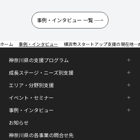
事例・インタビュー 一覧
事例・インタビュー
横浜市スタートアップ支援の現在地─
神奈川県の支援プログラム
成長ステージ・ニーズ別支援
神奈川県の支援プログラム
エリア・分野別支援
成長ステージ・ニーズ別支援
HATSU-SHINKANAGAWA
イベント・セミナー
エリア・分野別支援
起業準備期支援（アイデア段階）
HATSU起業家支援プログラム
事例・インタビュー
新着情報
HATSU-SHIN の支援拠点
シード期支援（事業創出段階）
SHINみなとみらい
お知らせ
インタビュー（一覧）
カレンダー
県内の支援拠点・コミュニティー
アーリー期支援（事業拡大段階）
HATSU 鎌倉
神奈川県の各事業の問合せ先
特区制度（国家戦略特区等）