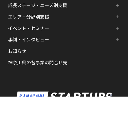
成長ステージ・ニーズ別支援
神奈川県の支援プログラム
エリア・分野別支援
成長ステージ・ニーズ別支援
HATSU-SHINKANAGAWA
イベント・セミナー
エリア・分野別支援
起業準備期支援（アイデア段階）
HATSU起業家支援プログラム
事例・インタビュー
新着情報
HATSU-SHIN の支援拠点
シード期支援（事業創出段階）
SHINみなとみらい
お知らせ
インタビュー（一覧）
カレンダー
県内の支援拠点・コミュニティー
アーリー期支援（事業拡大段階）
HATSU 鎌倉
神奈川県の各事業の問合せ先
特区制度（国家戦略特区等）
資金調達サポート
AGORA Hon-atsugi
ヘルスケア・未病
助成金・補助金など支援情報
ARUYO ODAWARA
ロボット産業・宇宙関連産業
メンター・サポーターの紹介
KID
KSAP
神奈川県産業労働局産業部産業振興課
BAK・YAK