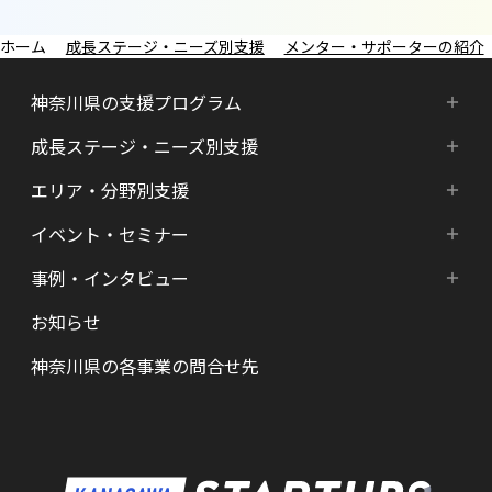
成長ステージ・ニーズ別支援
メンター・サポーターの紹介
神奈川県の支援プログラム
成長ステージ・ニーズ別支援
神奈川県の支援プログラム
エリア・分野別支援
成長ステージ・ニーズ別支援
HATSU-SHINKANAGAWA
イベント・セミナー
エリア・分野別支援
起業準備期支援（アイデア段階）
HATSU起業家支援プログラム
事例・インタビュー
新着情報
HATSU-SHIN の支援拠点
シード期支援（事業創出段階）
SHINみなとみらい
お知らせ
インタビュー（一覧）
カレンダー
県内の支援拠点・コミュニティー
アーリー期支援（事業拡大段階）
HATSU 鎌倉
神奈川県の各事業の問合せ先
特区制度（国家戦略特区等）
資金調達サポート
AGORA Hon-atsugi
ヘルスケア・未病
助成金・補助金など支援情報
ARUYO ODAWARA
ロボット産業・宇宙関連産業
メンター・サポーターの紹介
KID