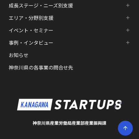
成長ステージ・ニーズ別支援
神奈川県の支援プログラム
エリア・分野別支援
成長ステージ・ニーズ別支援
HATSU-SHINKANAGAWA
イベント・セミナー
エリア・分野別支援
起業準備期支援（アイデア段階）
HATSU起業家支援プログラム
事例・インタビュー
新着情報
HATSU-SHIN の支援拠点
シード期支援（事業創出段階）
SHINみなとみらい
お知らせ
インタビュー（一覧）
カレンダー
県内の支援拠点・コミュニティー
アーリー期支援（事業拡大段階）
HATSU 鎌倉
神奈川県の各事業の問合せ先
特区制度（国家戦略特区等）
資金調達サポート
AGORA Hon-atsugi
ヘルスケア・未病
助成金・補助金など支援情報
ARUYO ODAWARA
ロボット産業・宇宙関連産業
メンター・サポーターの紹介
KID
KSAP
神奈川県産業労働局産業部産業振興課
BAK・YAK