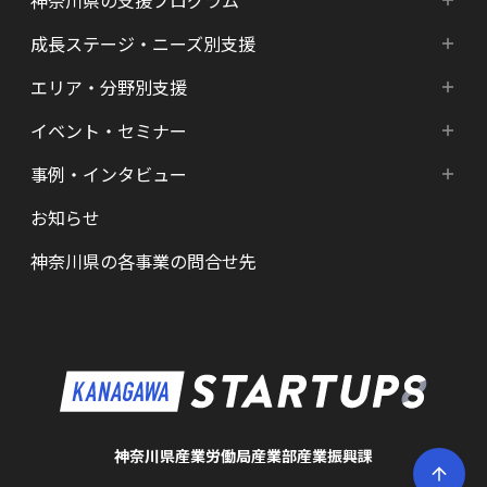
成長ステージ・ニーズ別支援
神奈川県の支援プログラム
エリア・分野別支援
成長ステージ・ニーズ別支援
HATSU-SHINKANAGAWA
イベント・セミナー
エリア・分野別支援
起業準備期支援（アイデア段階）
HATSU起業家支援プログラム
事例・インタビュー
新着情報
HATSU-SHIN の支援拠点
シード期支援（事業創出段階）
SHINみなとみらい
お知らせ
インタビュー（一覧）
カレンダー
県内の支援拠点・コミュニティー
アーリー期支援（事業拡大段階）
HATSU 鎌倉
神奈川県の各事業の問合せ先
特区制度（国家戦略特区等）
資金調達サポート
AGORA Hon-atsugi
ヘルスケア・未病
助成金・補助金など支援情報
ARUYO ODAWARA
ロボット産業・宇宙関連産業
メンター・サポーターの紹介
KID
KSAP
神奈川県産業労働局産業部産業振興課
BAK・YAK