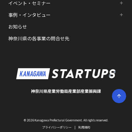
イベント・セミナー
エリア・分野別支援
起業準備期支援（アイデア段階）
HATSU起業家支援プログラム
事例・インタビュー
新着情報
HATSU-SHIN の支援拠点
シード期支援（事業創出段階）
SHINみなとみらい
お知らせ
インタビュー（一覧）
カレンダー
県内の支援拠点・コミュニティー
アーリー期支援（事業拡大段階）
HATSU 鎌倉
神奈川県の各事業の問合せ先
特区制度（国家戦略特区等）
資金調達サポート
AGORA Hon-atsugi
ヘルスケア・未病
助成金・補助金など支援情報
ARUYO ODAWARA
ロボット産業・宇宙関連産業
メンター・サポーターの紹介
KID
KSAP
神奈川県産業労働局産業部産業振興課
BAK・YAK
かなエール
© 2026 Kanagawa Prefectural Government. All rights reserved.
#キクスタ
プライバシーポリシー
|
利用規約