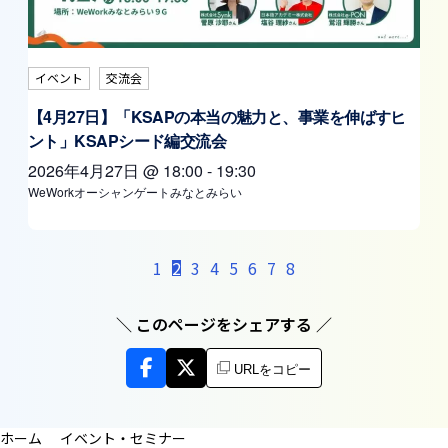
イベント
交流会
【4月27日】「KSAPの本当の魅力と、事業を伸ばすヒ
ント」KSAPシード編交流会
2026年4月27日
@
18:00
-
19:30
WeWorkオーシャンゲートみなとみらい
1
2
3
4
5
6
7
8
＼ このページをシェアする ／
URLをコピー
イベント・セミナー