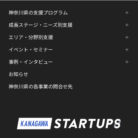
神奈川県の支援プログラム
成長ステージ・ニーズ別支援
神奈川県の支援プログラム
エリア・分野別支援
成長ステージ・ニーズ別支援
HATSU-SHINKANAGAWA
イベント・セミナー
エリア・分野別支援
起業準備期支援（アイデア段階）
HATSU起業家支援プログラム
事例・インタビュー
新着情報
HATSU-SHIN の支援拠点
シード期支援（事業創出段階）
SHINみなとみらい
お知らせ
インタビュー（一覧）
カレンダー
県内の支援拠点・コミュニティー
アーリー期支援（事業拡大段階）
HATSU 鎌倉
神奈川県の各事業の問合せ先
特区制度（国家戦略特区等）
資金調達サポート
AGORA Hon-atsugi
ヘルスケア・未病
助成金・補助金など支援情報
ARUYO ODAWARA
ロボット産業・宇宙関連産業
メンター・サポーターの紹介
KID
KSAP