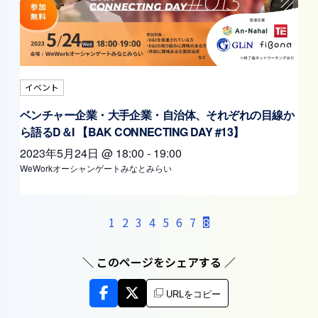
イベント
ベンチャー企業・大手企業・自治体、それぞれの目線か
ら語るD＆I 【BAK CONNECTING DAY #13】
2023年5月24日
@
18:00
-
19:00
WeWorkオーシャンゲートみなとみらい
1
2
3
4
5
6
7
8
＼ このページをシェアする ／
URLをコピー