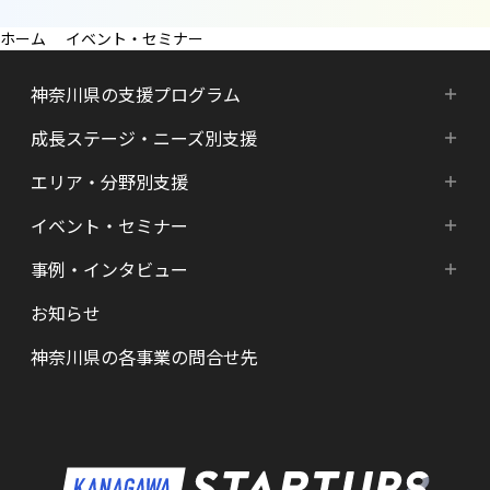
イベント・セミナー
神奈川県の支援プログラム
成長ステージ・ニーズ別支援
神奈川県の支援プログラム
エリア・分野別支援
成長ステージ・ニーズ別支援
HATSU-SHINKANAGAWA
イベント・セミナー
エリア・分野別支援
起業準備期支援（アイデア段階）
HATSU起業家支援プログラム
事例・インタビュー
新着情報
HATSU-SHIN の支援拠点
シード期支援（事業創出段階）
SHINみなとみらい
お知らせ
インタビュー（一覧）
カレンダー
県内の支援拠点・コミュニティー
アーリー期支援（事業拡大段階）
HATSU 鎌倉
神奈川県の各事業の問合せ先
特区制度（国家戦略特区等）
資金調達サポート
AGORA Hon-atsugi
ヘルスケア・未病
助成金・補助金など支援情報
ARUYO ODAWARA
ロボット産業・宇宙関連産業
メンター・サポーターの紹介
KID