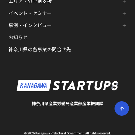
エリア・分野別支援
成長ステージ・ニーズ別支援
HATSU-SHINKANAGAWA
イベント・セミナー
エリア・分野別支援
起業準備期支援（アイデア段階）
HATSU起業家支援プログラム
事例・インタビュー
新着情報
HATSU-SHIN の支援拠点
シード期支援（事業創出段階）
SHINみなとみらい
お知らせ
インタビュー（一覧）
カレンダー
県内の支援拠点・コミュニティー
アーリー期支援（事業拡大段階）
HATSU 鎌倉
神奈川県の各事業の問合せ先
特区制度（国家戦略特区等）
資金調達サポート
AGORA Hon-atsugi
ヘルスケア・未病
助成金・補助金など支援情報
ARUYO ODAWARA
ロボット産業・宇宙関連産業
メンター・サポーターの紹介
KID
KSAP
神奈川県産業労働局産業部産業振興課
BAK・YAK
かなエール
© 2026 Kanagawa Prefectural Government. All rights reserved.