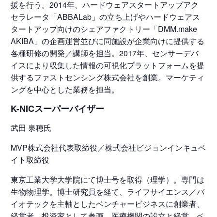
援を行う。2014年、ハードウェアスタートアップアク
セラレータ「ABBALab」の立ち上げやハードウェアス
タートアップ向けのシェアファクトリー「DMM.make
AKIBA」の企画運営並びに同施設が企業向けに提供する
各種研修の開発／講師を担当。2017年、センサーデバ
イスにより収集した情報の可視化プラットフォームを提
供するファストセンシング株式会社を創業。マーケティ
ングを中心とした業務を担当。
K-NICスーパーバイザー
武田 泉穂氏
MVP株式会社代表取締役／株式会社ビジョンインキュベ
イト取締役
東京工業大学大学院にて博士号を取得（理学）。専門は
生物物理学。博士研究員を経て、ライフサイエンス／バ
イオテックを主軸としたベンチャービジネスに創業者、
経営者、投資家として参画。医療機関の設立と経営、ベ