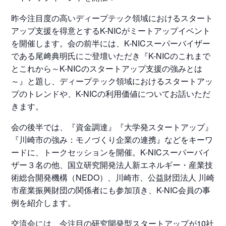
昨今注目度の高いディープテック領域におけるスタート
アップ支援を得意とするK-NICがミートアップイベント
を開催します。会の前半には、K-NICスーパーバイザー
である尾﨑典明氏にご登壇いただき『K-NICのこれまで
とこれから～K-NICのスタートアップ支援の強みとは
～』と題し、ディープテック領域におけるスタートアッ
プのトレンドや、K-NICの利用価値についてお話いただ
きます。
会の後半では、『資金調達』『大学発スタートアップ』
『川崎市の強み：モノづくり企業の連携』などをキーワ
ードに、トークセッションを開催。K-NICスーパーバイ
ザー３名の他、国立研究開発法人新エネルギー・産業技
術総合開発機構（NEDO）、川崎市、公益財団法人 川崎
市産業振興財団の関係者にも参加頂き、K-NIC会員の事
例を紹介します。
交流会には、今注目の研究開発型スタートアップが10社